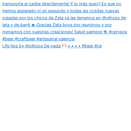
Life tips by @olhops De nada
• • • • #beer #ce